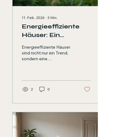
11. Feb. 2026
∙
3
Min.
Energieeffiziente
Häuser: Ein
Leitfaden für
Energieeffiziente Häuser
Käufer
sind nicht nur ein Trend,
sondern eine
Notwendigkeit in der
heutigen Zeit. Angesichts
der steigenden
Energiekosten und der
wachsenden Besorgnis
2
0
über den Klimawandel
entscheiden sich immer
mehr Käufer für
Immobilien, die
umweltfreundlich und
kosteneffizient sind. In
diesem Leitfaden erfahren
Sie, was energieeffiziente